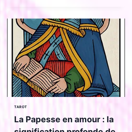
DE
L’IMPÉRATRICE
EN
AMOUR
:
SÉDUCTION,
DÉSIR
ET
ÉPANOUISSEMENT
TAROT
La Papesse en amour : la
signification profonde de