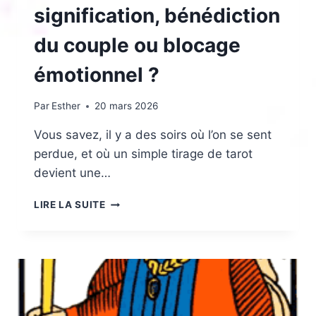
SIGNIFICATION
signification, bénédiction
SENTIMENTALE
du couple ou blocage
émotionnel ?
Par
Esther
20 mars 2026
Vous savez, il y a des soirs où l’on se sent
perdue, et où un simple tirage de tarot
devient une…
LE
LIRE LA SUITE
PAPE
EN
AMOUR
:
SIGNIFICATION,
BÉNÉDICTION
DU