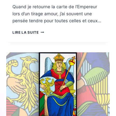
Quand je retourne la carte de l’Empereur
lors d’un tirage amour, j’ai souvent une
pensée tendre pour toutes celles et ceux…
L’EMPEREUR
LIRE LA SUITE
EN
AMOUR
:
SIGNIFICATION
ET
CE
QUE
SA
PRÉSENCE
RÉVÈLE
SUR
LA
STABILITÉ
DE
VOTRE