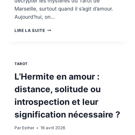
décrypter les mystères du Tarot de
Marseille, surtout quand il s’agit d’amour.
Aujourd’hui, on…
LA
LIRE LA SUITE
ROUE
DE
FORTUNE
EN
AMOUR
TAROT
:
QUELLE
L’Hermite en amour :
SIGNIFICATION
POUR
distance, solitude ou
UN
RETOURNEMENT
introspection et leur
DE
SITUATION
signification nécessaire ?
OU
UN
Par
Esther
16 avril 2026
COUP