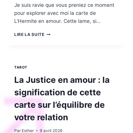
DE
Je suis ravie que vous preniez ce moment
FOUDRE
pour explorer avec moi la carte de
?
L’Hermite en amour. Cette lame, si…
L’HERMITE
LIRE LA SUITE
EN
AMOUR
:
DISTANCE,
SOLITUDE
TAROT
OU
INTROSPECTION
La Justice en amour : la
ET
LEUR
signification de cette
SIGNIFICATION
NÉCESSAIRE
carte sur l’équilibre de
?
votre relation
Par
Esther
9 avril 2026