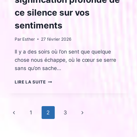
ce silence sur vos
sentiments
Par
Esther
27 février 2026
Il y a des soirs où l’on sent que quelque
chose nous échappe, où le cœur se serre
sans qu’on sache…
LA
LIRE LA SUITE
PAPESSE
EN
AMOUR
:
Navigation
Page
Page
1
2
3
LA
SIGNIFICATION
de
précédente
suivante
PROFONDE
DE