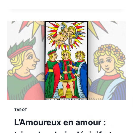
CHARIOT
EN
AMOUR
:
QUELLE
SIGNIFICATION
POUR
UNE
AVANCÉE
OU
UNE
RUPTURE
?
TAROT
L’Amoureux en amour :