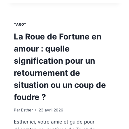
DE
LA
FORCE
EN
TAROT
AMOUR
:
La Roue de Fortune en
PASSION
BRÛLANTE
amour : quelle
OU
MAÎTRISE
signification pour un
DES
ÉMOTIONS
retournement de
?
situation ou un coup de
foudre ?
Par
Esther
23 avril 2026
Esther ici, votre amie et guide pour