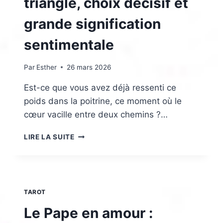
triangle, choix décisif et
grande signification
sentimentale
Par
Esther
26 mars 2026
Est-ce que vous avez déjà ressenti ce
poids dans la poitrine, ce moment où le
cœur vacille entre deux chemins ?…
L’AMOUREUX
LIRE LA SUITE
EN
AMOUR
:
TRIANGLE,
CHOIX
TAROT
DÉCISIF
ET
Le Pape en amour :
GRANDE