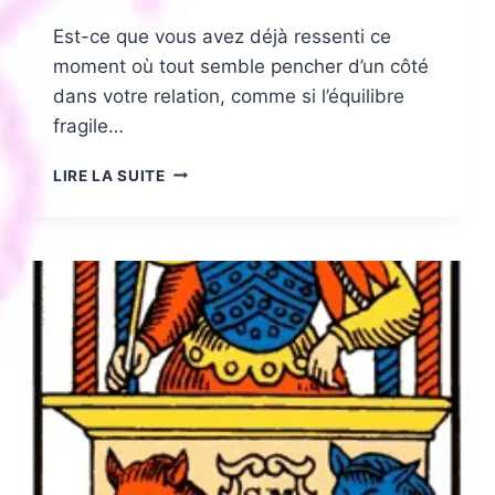
Est-ce que vous avez déjà ressenti ce
moment où tout semble pencher d’un côté
dans votre relation, comme si l’équilibre
fragile…
LA
LIRE LA SUITE
JUSTICE
EN
AMOUR
:
LA
SIGNIFICATION
DE
CETTE
CARTE
SUR
L’ÉQUILIBRE
DE
VOTRE
RELATION