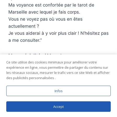
Ma voyance est confortée par le tarot de
Marseille avec lequel je fais corps.
Vous ne voyez pas où vous en êtes
actuellement ?
Je vous aiderai à y voir plus clair ! N’hésitez pas
a me consulter.
Mes spécialités / Mes plus :
Ce site utilise des cookies minimaux pour améliorer votre
Flashs, numérologie , cartomancie, astrologie,
expérience en ligne, vous permettre de partager du contenu sur
pendule.
les réseaux sociaux, mesurer le trafic vers ce site Web et afficher
Supports utilisés :
des publicités personnalisées .
Bougies, Grand Oracle de l’amour,
Numérologie, Oracle Bleu, Oracle de Belline,
Infos
Oracle de l’Archange Gabriel, Oracle de la
Triade, Oracle des Anges de l’Amour,Oracle des
Accept
Tchattez avec un voyant
Flammes Jumelles, Oracle Lumière, et d’autres