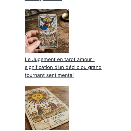
Le Jugement en tarot amour :
signification d’un déclic ou grand
tournant sentimental