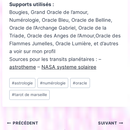
Supports utilisés :
Bougies, Grand Oracle de l’amour,
Numérologie, Oracle Bleu, Oracle de Belline,
Oracle de l’Archange Gabriel, Oracle de la
Triade, Oracle des Anges de l’Amour,Oracle des
Flammes Jumelles, Oracle Lumière, et d’autres
a voir sur mon profil
Sources pour les transits planétaires : –
astrotheme
–
NASA systeme solairee
Étiquettes
#
astrologie
#
numérologie
#
oracle
de
#
tarot de marseille
la
publication :
Navigation
PRÉCÉDENT
SUIVANT