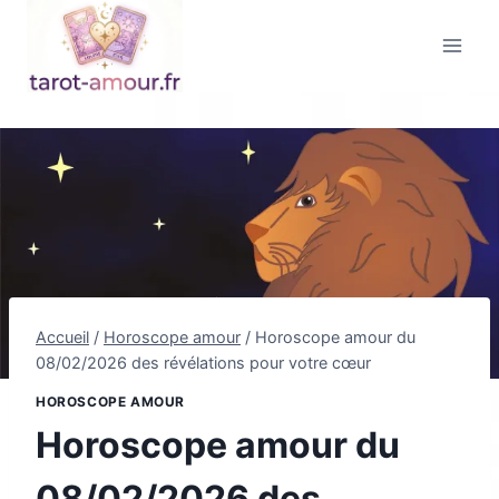
Aller
au
contenu
Accueil
/
Horoscope amour
/
Horoscope amour du
08/02/2026 des révélations pour votre cœur
HOROSCOPE AMOUR
Horoscope amour du
08/02/2026 des