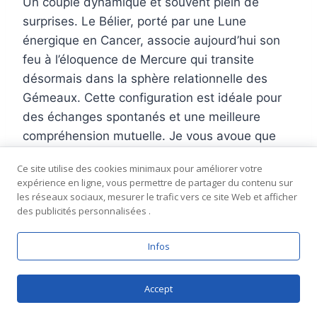
Un couple dynamique et souvent plein de
surprises. Le Bélier, porté par une Lune
énergique en Cancer, associe aujourd’hui son
feu à l’éloquence de Mercure qui transite
désormais dans la sphère relationnelle des
Gémeaux. Cette configuration est idéale pour
des échanges spontanés et une meilleure
compréhension mutuelle. Je vous avoue que
ces signes partagent une curiosité et un besoin
Ce site utilise des cookies minimaux pour améliorer votre
d’action qui peuvent créer un bel
expérience en ligne, vous permettre de partager du contenu sur
enthousiasme, même si l’impulsivité Bélier
les réseaux sociaux, mesurer le trafic vers ce site Web et afficher
des publicités personnalisées .
devra un peu s’adoucir à certains moments.
**Mon conseil pour ce duo :** favorisez la
Infos
patience dans les accès de nervosité, et
laissez la légèreté guide vos mots.
Accept