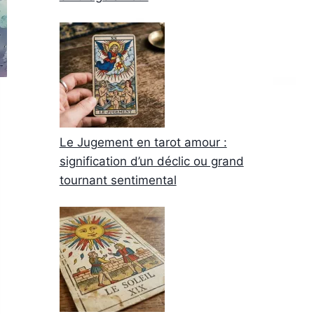
Le Jugement en tarot amour :
signification d’un déclic ou grand
tournant sentimental