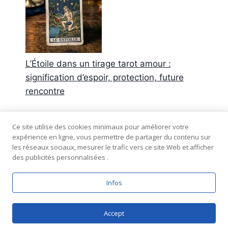
L’Étoile dans un tirage tarot amour :
signification d’espoir, protection, future
rencontre
Commentaires récents
Ce site utilise des cookies minimaux pour améliorer votre
expérience en ligne, vous permettre de partager du contenu sur
Aucun commentaire à afficher.
les réseaux sociaux, mesurer le trafic vers ce site Web et afficher
des publicités personnalisées .
Infos
© 2026 Tarot-amour.fr - plan du site -
mentions
légales
-
confidentialité
Accept