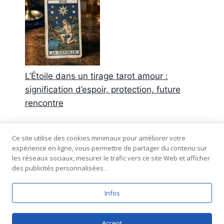
L’Étoile dans un tirage tarot amour :
signification d’espoir, protection, future
rencontre
Commentaires récents
Ce site utilise des cookies minimaux pour améliorer votre
expérience en ligne, vous permettre de partager du contenu sur
Aucun commentaire à afficher.
les réseaux sociaux, mesurer le trafic vers ce site Web et afficher
des publicités personnalisées .
Infos
© 2026 Tarot-amour.fr - plan du site -
mentions
légales
-
confidentialité
Accept