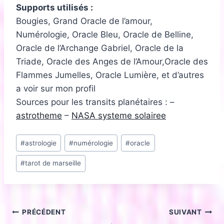
Supports utilisés :
Bougies, Grand Oracle de l’amour,
Numérologie, Oracle Bleu, Oracle de Belline,
Oracle de l’Archange Gabriel, Oracle de la
Triade, Oracle des Anges de l’Amour,Oracle des
Flammes Jumelles, Oracle Lumière, et d’autres
a voir sur mon profil
Sources pour les transits planétaires : –
astrotheme
–
NASA systeme solairee
Étiquettes
#
astrologie
#
numérologie
#
oracle
de
#
tarot de marseille
la
publication :
Navigation
PRÉCÉDENT
SUIVANT