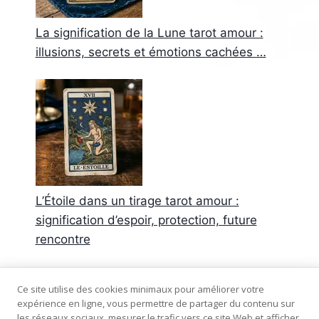
La signification de la Lune tarot amour :
illusions, secrets et émotions cachées …
L’Étoile dans un tirage tarot amour :
signification d’espoir, protection, future
rencontre
Commentaires récents
Ce site utilise des cookies minimaux pour améliorer votre
expérience en ligne, vous permettre de partager du contenu sur
Aucun commentaire à afficher.
les réseaux sociaux, mesurer le trafic vers ce site Web et afficher