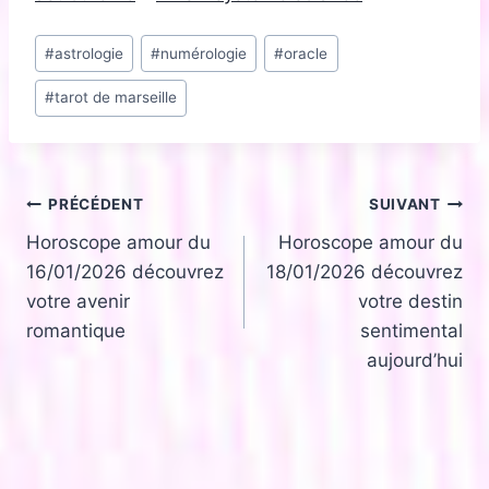
Étiquettes
#
astrologie
#
numérologie
#
oracle
de
#
tarot de marseille
la
publication :
Navigation
PRÉCÉDENT
SUIVANT
Horoscope amour du
Horoscope amour du
de
16/01/2026 découvrez
18/01/2026 découvrez
l’article
votre avenir
votre destin
romantique
sentimental
aujourd’hui