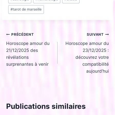
de
#
tarot de marseille
la
publication :
Navigation
PRÉCÉDENT
SUIVANT
Horoscope amour du
Horoscope amour du
de
21/12/2025 des
23/12/2025 :
l’article
révélations
découvrez votre
surprenantes à venir
compatibilité
aujourd’hui
Publications similaires