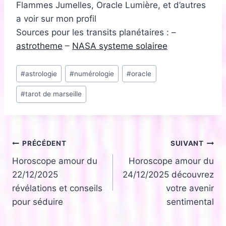
Flammes Jumelles, Oracle Lumière, et d’autres
a voir sur mon profil
Sources pour les transits planétaires : –
astrotheme
–
NASA systeme solairee
Étiquettes
#
astrologie
#
numérologie
#
oracle
de
#
tarot de marseille
la
publication :
Navigation
PRÉCÉDENT
SUIVANT
Horoscope amour du
Horoscope amour du
de
22/12/2025
24/12/2025 découvrez
l’article
révélations et conseils
votre avenir
pour séduire
sentimental