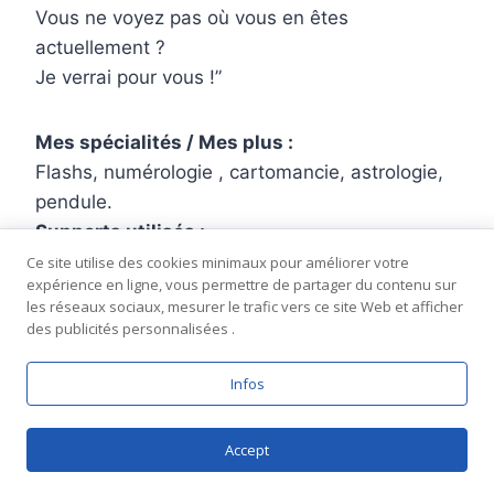
Vous ne voyez pas où vous en êtes
actuellement ?
Je verrai pour vous !
Mes spécialités / Mes plus :
Flashs, numérologie , cartomancie, astrologie,
pendule.
Supports utilisés :
Bougies, Grand Oracle de l’amour,
Ce site utilise des cookies minimaux pour améliorer votre
expérience en ligne, vous permettre de partager du contenu sur
Numérologie, Oracle Bleu, Oracle de Belline,
les réseaux sociaux, mesurer le trafic vers ce site Web et afficher
Oracle de l’Archange Gabriel, Oracle de la
des publicités personnalisées .
Triade, Oracle des Anges de l’Amour,Oracle des
Flammes Jumelles, Oracle Lumière, et d’autres
Infos
a voir sur mon profil
Sources pour les transits planétaires : –
Accept
astrotheme
–
NASA systeme solairee