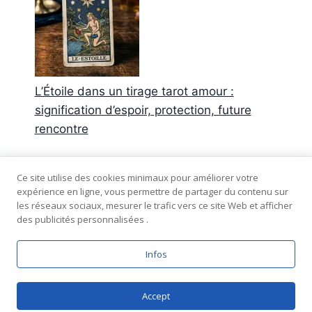
L’Étoile dans un tirage tarot amour :
signification d’espoir, protection, future
rencontre
Commentaires récents
Ce site utilise des cookies minimaux pour améliorer votre
expérience en ligne, vous permettre de partager du contenu sur
Aucun commentaire à afficher.
les réseaux sociaux, mesurer le trafic vers ce site Web et afficher
des publicités personnalisées .
Infos
© 2026 Tarot-amour.fr - plan du site -
mentions
légales
-
confidentialité
Accept