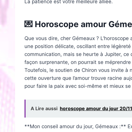
La patience est votre meilleure alliée.
💌 Horoscope amour Gém
Que vous dire, cher Gémeaux ? L’horoscope
une position délicate, oscillant entre légèret
communication, mais se heurte à Jupiter, ce 
façon surprenante, on pourrait se méprendre s
Toutefois, le soutien de Chiron vous invite à ne
cette ouverture que l’amour trouve racine au
pour faire la paix avec soi-même et mieux se 
A Lire aussi
horoscope amour du jour 20/1
**Mon conseil amour du jour, Gémeaux :** Ex