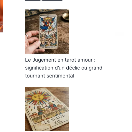
Le Jugement en tarot amour :
signification d’un déclic ou grand
tournant sentimental