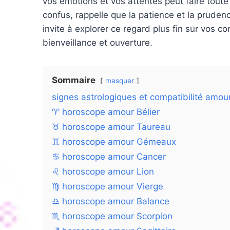
vos émotions et vos attentes peut faire toute
confus, rappelle que la patience et la prudenc
invite à explorer ce regard plus fin sur vos 
bienveillance et ouverture.
Sommaire
masquer
signes astrologiques et compatibilité amo
♈ horoscope amour Bélier
♉ horoscope amour Taureau
♊ horoscope amour Gémeaux
♋ horoscope amour Cancer
♌ horoscope amour Lion
♍ horoscope amour Vierge
♎ horoscope amour Balance
♏ horoscope amour Scorpion