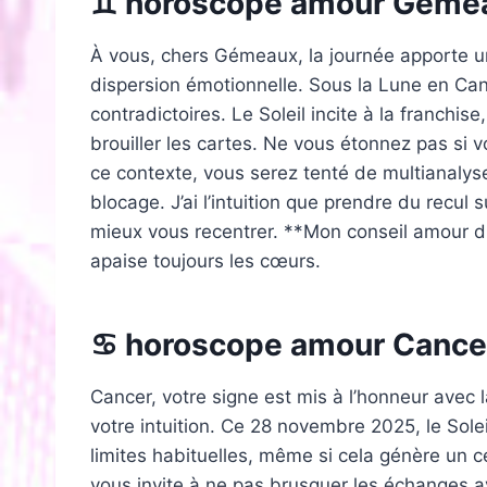
♊ horoscope amour Géme
À vous, chers Gémeaux, la journée apporte un
dispersion émotionnelle. Sous la Lune en Canc
contradictoires. Le Soleil incite à la franchi
brouiller les cartes. Ne vous étonnez pas si v
ce contexte, vous serez tenté de multianalyse
blocage. J’ai l’intuition que prendre du recul 
mieux vous recentrer. **Mon conseil amour du 
apaise toujours les cœurs.
♋ horoscope amour Cance
Cancer, votre signe est mis à l’honneur avec la
votre intuition. Ce 28 novembre 2025, le Sol
limites habituelles, même si cela génère un c
vous invite à ne pas brusquer les échanges a