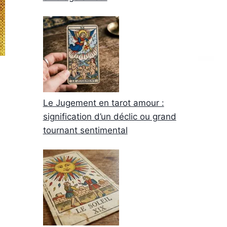
Le Jugement en tarot amour :
signification d’un déclic ou grand
tournant sentimental