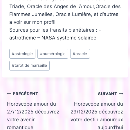
Triade, Oracle des Anges de l’Amour,Oracle des
Flammes Jumelles, Oracle Lumière, et d’autres
a voir sur mon profil
Sources pour les transits planétaires : –
astrotheme
–
NASA systeme solairee
Étiquettes
#
astrologie
#
numérologie
#
oracle
de
#
tarot de marseille
la
publication :
Navigation
PRÉCÉDENT
SUIVANT
Horoscope amour du
Horoscope amour du
de
27/12/2025 découvrez
29/12/2025 découvrez
l’article
votre avenir
votre destin amoureux
romantique
aujourd’hui