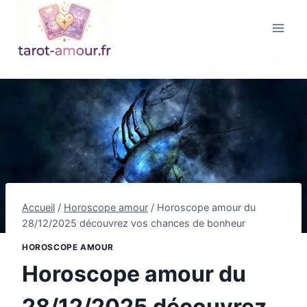
Aller
au
contenu
Accueil
/
Horoscope amour
/
Horoscope amour du
28/12/2025 découvrez vos chances de bonheur
HOROSCOPE AMOUR
Horoscope amour du
28/12/2025 découvrez