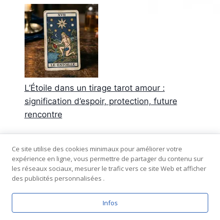
L’Étoile dans un tirage tarot amour :
signification d’espoir, protection, future
rencontre
Commentaires récents
Ce site utilise des cookies minimaux pour améliorer votre
expérience en ligne, vous permettre de partager du contenu sur
Aucun commentaire à afficher.
les réseaux sociaux, mesurer le trafic vers ce site Web et afficher
des publicités personnalisées .
Infos
© 2026 Tarot-amour.fr - plan du site -
mentions