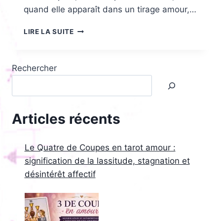
quand elle apparaît dans un tirage amour,…
L’ARCANE
LIRE LA SUITE
SANS
NOM
(LA
Rechercher
MORT)
EN
AMOUR
:
FIN
Articles récents
DÉFINITIVE
OU
RENAISSANCE
Le Quatre de Coupes en tarot amour :
ÉMOTIONNELLE
signification de la lassitude, stagnation et
ET
désintérêt affectif
SIGNIFICATION
PROFONDE
?