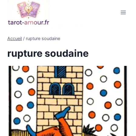
Aller
au
contenu
Accueil
/
rupture soudaine
rupture soudaine