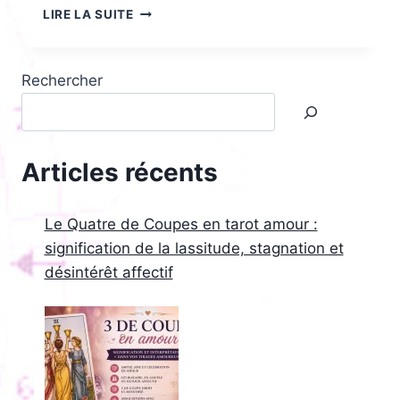
LA
LIRE LA SUITE
MAISON
DIEU
EN
Rechercher
AMOUR
:
RUPTURE
SOUDAINE
OU
Articles récents
RÉVÉLATION
DE
LA
Le Quatre de Coupes en tarot amour :
SIGNIFICATION
signification de la lassitude, stagnation et
CACHÉE
désintérêt affectif
AU
GRAND
JOUR