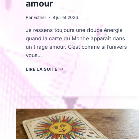
amour
Par
Esther
9 juillet 2026
Je ressens toujours une douce énergie
quand la carte du Monde apparaît dans
un tirage amour. C’est comme si l’univers
vous…
LE
LIRE LA SUITE
MONDE
DANS
LE
TAROT
:
SIGNIFICATION
EN
TIRAGE
AMOUR