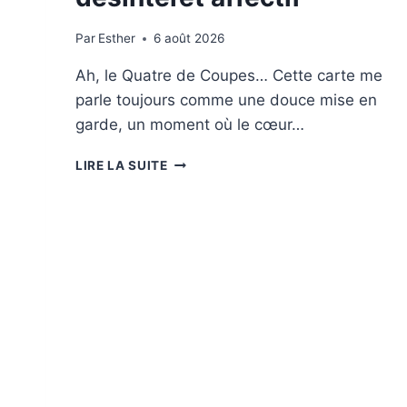
Par
Esther
6 août 2026
Ah, le Quatre de Coupes… Cette carte me
parle toujours comme une douce mise en
garde, un moment où le cœur…
LE
LIRE LA SUITE
QUATRE
DE
COUPES
EN
TAROT
AMOUR
:
SIGNIFICATION
DE
LA
LASSITUDE,
STAGNATION