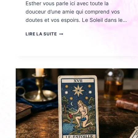
Esther vous parle ici avec toute la
douceur d’une amie qui comprend vos
doutes et vos espoirs. Le Soleil dans le…
LE
LIRE LA SUITE
SOLEIL
TAROT
AMOUR
:
SIGNIFICATION,
BONHEUR,
COUPLE
HARMONIEUX
ET
AMOUR
PARTAGÉ