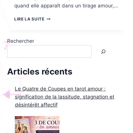
quand elle apparaît dans un tirage amour,…
L’ARCANE
LIRE LA SUITE
SANS
NOM
(LA
Rechercher
MORT)
EN
AMOUR
:
FIN
Articles récents
DÉFINITIVE
OU
RENAISSANCE
Le Quatre de Coupes en tarot amour :
ÉMOTIONNELLE
signification de la lassitude, stagnation et
ET
désintérêt affectif
SIGNIFICATION
PROFONDE
?