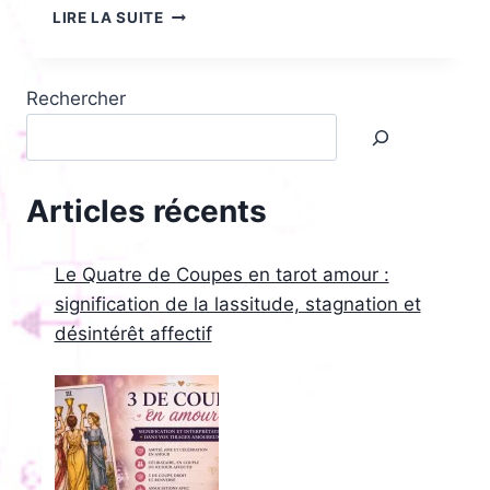
LE
LIRE LA SUITE
DIABLE
DANS
LE
Rechercher
TAROT
AMOUR
:
QUELLE
SIGNIFICATION,
Articles récents
OBSESSION,
ATTIRANCE
FATALE
Le Quatre de Coupes en tarot amour :
OU
signification de la lassitude, stagnation et
RELATION
désintérêt affectif
TOXIQUE
?