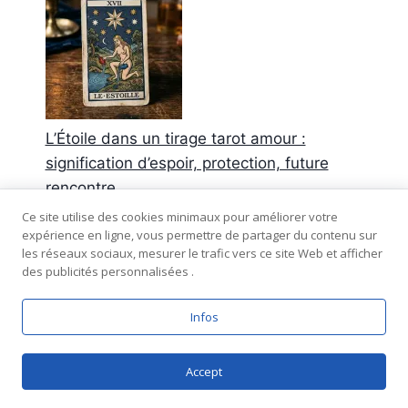
L’Étoile dans un tirage tarot amour :
signification d’espoir, protection, future
rencontre
Ce site utilise des cookies minimaux pour améliorer votre
expérience en ligne, vous permettre de partager du contenu sur
Commentaires récents
les réseaux sociaux, mesurer le trafic vers ce site Web et afficher
des publicités personnalisées .
Aucun commentaire à afficher.
Infos
© 2026 Tarot-amour.fr - plan du site -
mentions
Accept
légales
-
confidentialité