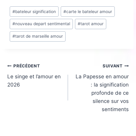
Étiquettes
#
bateleur signification
#
carte le bateleur amour
de
#
nouveau depart sentimental
#
tarot amour
la
publication :
#
tarot de marseille amour
Navigation
PRÉCÉDENT
SUIVANT
Le singe et l’amour en
La Papesse en amour
de
2026
: la signification
l’article
profonde de ce
silence sur vos
sentiments