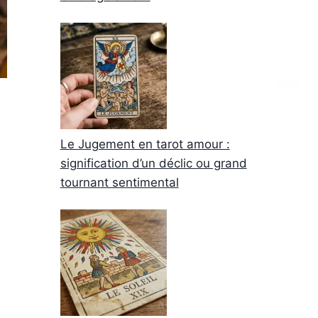
Le Jugement en tarot amour :
signification d’un déclic ou grand
tournant sentimental