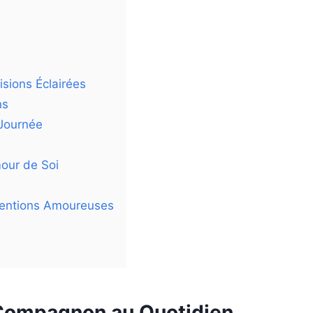
sions Éclairées
ns
 Journée
mour de Soi
ntentions Amoureuses
n Compagnon au Quotidien