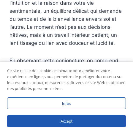
l’intuition et la raison dans votre vie
sentimentale, un équilibre délicat qui demande
du temps et de la bienveillance envers soi et
l’autre. Le moment n’est pas aux décisions
hâtives, mais à un travail intérieur patient, un
lent tissage du lien avec douceur et lucidité.
En observant cette conjoncture, on comprend
que les influences planétaires favorisent la
Ce site utilise des cookies minimaux pour améliorer votre
réévaluation des engagements et la
expérience en ligne, vous permettre de partager du contenu sur
les réseaux sociaux, mesurer le trafic vers ce site Web et afficher
reconnaissance des besoins authentiques,
des publicités personnalisées .
même s’ils ne se manifestent pas toujours sous
une forme immédiate ou flagrante. Ce que
Infos
j’apprécie dans cette configuration, c’est qu’elle
appelle à une honnêteté sensible, une sorte de
Accept
vérité nuancée qui ne cherche pas à trancher à
tout prix mais à comprendre. Pour les cœurs