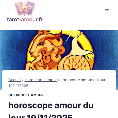
Aller
au
contenu
Accueil
/
Horoscope amour
/
horoscope amour du jour
19/11/2025
HOROSCOPE AMOUR
horoscope amour du
jour 19/11/2025