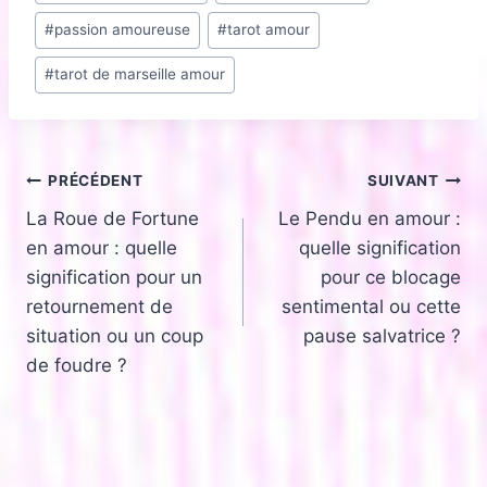
de
#
passion amoureuse
#
tarot amour
la
publication :
#
tarot de marseille amour
Navigation
PRÉCÉDENT
SUIVANT
La Roue de Fortune
Le Pendu en amour :
de
en amour : quelle
quelle signification
l’article
signification pour un
pour ce blocage
retournement de
sentimental ou cette
situation ou un coup
pause salvatrice ?
de foudre ?