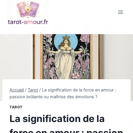
Aller
au
contenu
Accueil
/
Tarot
/
La signification de la force en amour :
passion brûlante ou maîtrise des émotions ?
TAROT
La signification de la
force en amour : passion